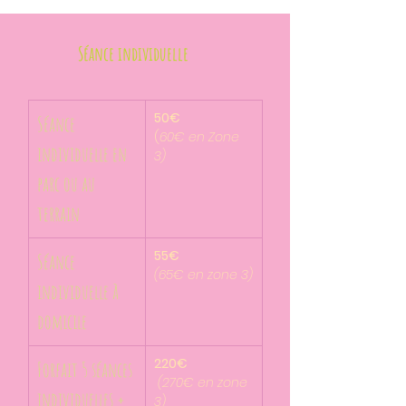
Séance individuelle
50€ 
Séance 
(
60€ en Zone 
individuelle en 
3)
parc ou au 
terrain
55€
Séance 
(65€ en zone 3)
individuelle à 
domicile
220€
Forfait 5 séances 
 (270€ en zone 
individuelles + 
3)