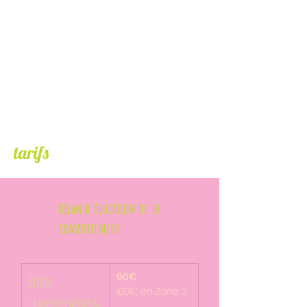
tarifs
Bilan d'éducation ou de
comportement
90€
Bilan 
100€ en Zone 3
comportemental