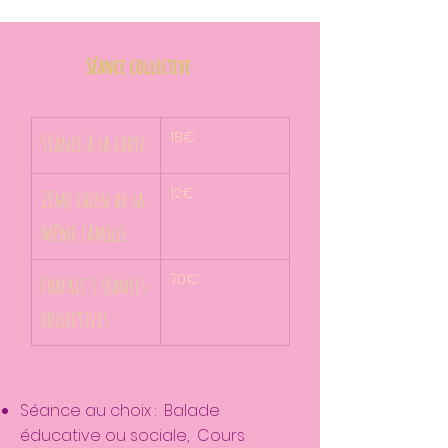
Séance collective
18€
Séance à la carte
12€
2ème chien de la 
même famille
70€
Forfait 5 séances 
collectives
Séance au choix : Balade
éducative ou sociale, Cours