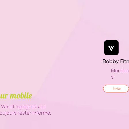
Bobby Fitn
Membe
s
Invite
sur mobile
 Wix et rejoignez « La
toujours rester informé,