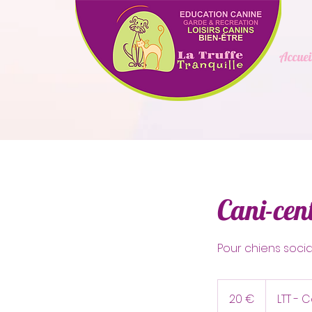
Accuei
Cani-cen
Pour chiens soci
20
euros
20 €
LTT - 