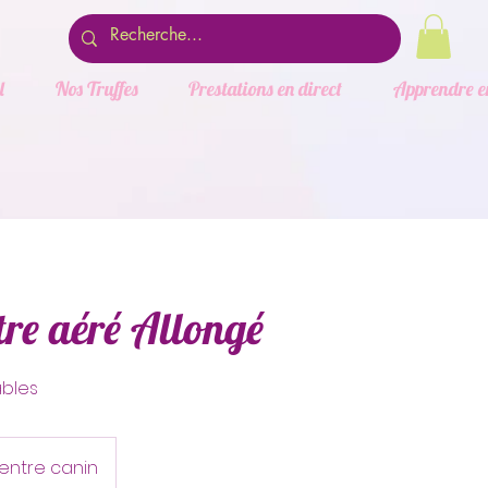
l
Nos Truffes
Prestations en direct
Apprendre e
tre aéré Allongé
ables
Centre canin