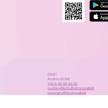
Contact
Audrey BORIE
+33 6 49 95 53 93
audrey@latruffetranquille.fr
www.latruffetranquille.fr
Accueil
Réservation par serv