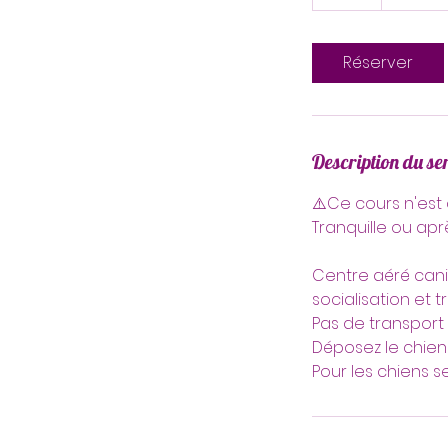
Réserver
Description du se
⚠️Ce cours n'est 
Tranquille ou ap
Centre aéré cani
socialisation et 
Pas de transport 
Déposez le chien e
Pour les chiens s