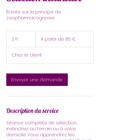
Basée sur le principe de
zoopharmacognosie
À
partir
2 h
2
À partir de 85 €
de
85
h
euros
Chez le client
Envoyer une demande
Description du service
Séance complète de sélection
instinctive au terrain ou à votre
domicile. Vous apprendrez les