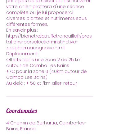
principes de la sélection instinctive et
votre chien profitera d'une séance
complète ou je lui proposerai
diverses plantes et nutriments sous
différentes formes.
En savoir plus :
https://bienetre.latruffetranquille.fr/pres
tations-be/selection-instinctive-
zoopharmacognosie.html
Déplacement :
Offerts dans une zone 2 de 25 km
autour de Cambo Les Bains
+7€ pour la zone 3 (40km autour de
Cambo Les Bains)
Au delà : + 50 ct /km aller-retour
Coordonnées
4 Chemin de Berhartia, Cambo-les-
Bains, France