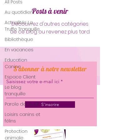
All Posts
Posts à venir
Au quotidien
Actualités La
Découvrez d'autres catégories
Truffe Tranquille
de ce blog ou revenez plus tard.
Bibliothèque
En vacances
Education
Canine
S'abonner à notre newsletter
Espace Client
Saisissez votre e-mail ici
Le blog
tranquille
Parole de ouaf
S'inscrire
Loisirs canins et
félins
Protection
animale