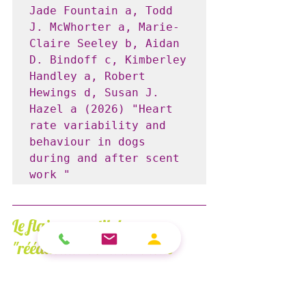
Jade Fountain a, Todd 
J. McWhorter a, Marie-
Claire Seeley b, Aidan 
D. Bindoff c, Kimberley 
Handley a, Robert 
Hewings d, Susan J. 
Hazel a (2026) "Heart 
rate variability and 
behaviour in dogs 
during and after scent 
work "
Le flair, un outil de 
"rééducation émotionnelle"
Si le flair est un outil largement 
utilisé dans l'intérêt des humains, il 
est aussi le 
meilleur médicament 