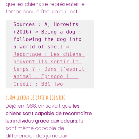
que les chiens se représenter le 
temps écoulé, l'heure qu'il est.
Sources : A; Horowits 
(2016) « Being a dog : 
following the dog into 
a world of smell »
Reportage : Les chiens 
peuvent-ils sentir le 
temps ? - Dans l'esprit 
animal : Épisode 1 - 
Crédit : BBC Two
5.Un lecteur de carte d’identité
Déjà en 1988, on savait que 
les 
chiens sont capable de reconnaître 
les individus grâce aux odeurs
. Ils 
sont même capable de 
différencier des jumeaux 