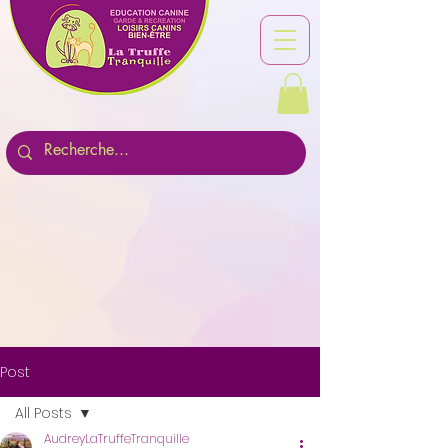
Post
All Posts
AudreyLaTruffeTranquille