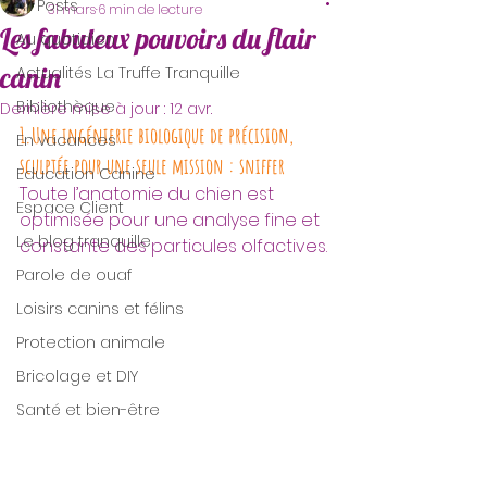
All Posts
31 mars
6 min de lecture
Les fabuleux pouvoirs du flair
Au quotidien
canin
Actualités La Truffe Tranquille
Bibliothèque
Dernière mise à jour :
12 avr.
1.Une ingénierie biologique de précision, 
En vacances
sculptée pour une seule mission : sniffer
Education Canine
Toute l’anatomie du chien est 
Espace Client
optimisée pour une analyse fine et 
Le blog tranquille
constante des particules olfactives.
Parole de ouaf
Loisirs canins et félins
Protection animale
Bricolage et DIY
Santé et bien-être