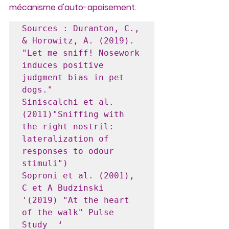
mécanisme d'auto-apaisement.
Sources : Duranton, C., 
& Horowitz, A. (2019). 
"Let me sniff! Nosework 
induces positive 
judgment bias in pet 
dogs."

Siniscalchi et al. 
(2011)"Sniffing with 
the right nostril: 
lateralization of 
responses to odour 
stimuli")

Soproni et al. (2001), 

C et A Budzinski 
'(2019) "At the heart 
of the walk" Pulse 
Study  ‘
