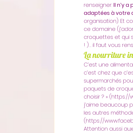
renseigner. 
Il n’y 
adaptées à votre 
organisation). Et 
ce domaine (j’adore
croquettes et qui
! )…. il faut vous r
La nourriture in
C’est une alimenta
c’est chez que c’es
supermarchés pour 
paquets de croque
choisir ? » (http
j’aime beaucoup po
les autres méthode
(https://www.face
Attention aussi au