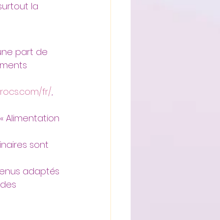
urtout la 
 une part de 
éments 
crocs.com/fr/
, 
 « Alimentation 
inaires sont 
menus adaptés 
 des 