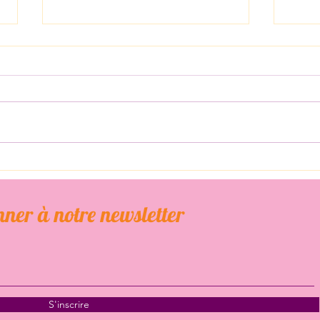
L’ass
Plan d'attaque pour mon chien
arthrosique
ner à notre newsletter
S'inscrire