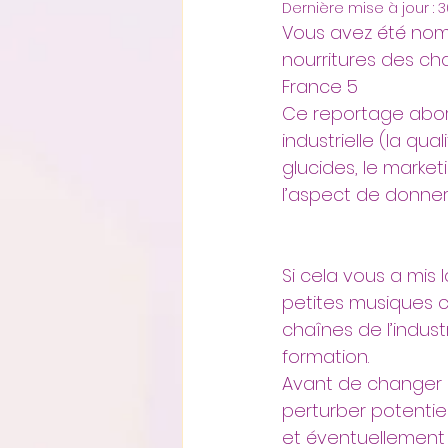
Dernière mise à jour :
3
Vous avez été nomb
nourritures des cha
France 5
Ce reportage abord
industrielle (la qua
glucides, le market
l’aspect de donner 
Si cela vous a mis l
petites musiques co
chaînes de l’indust
formation.
Avant de changer d
perturber potentie
et éventuellement