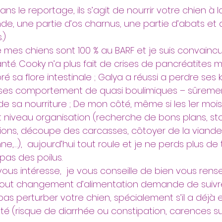
 le reportage, ils s’agit de nourrir votre chien à l
nde, une partie d’os charnus, une partie d’abats et
.)
e mes chiens sont 100 % au BARF et je suis convainc
anté. Cooky n’a plus fait de crises de pancréatites mê
bré sa flore intestinale ; Galya a réussi a perdre ses k
 ses comportement de quasi boulimiques – sûremen
de sa nourriture ; De mon côté, même si les 1er mois
 niveau organisation (recherche de bons plans, st
tions, découpe des carcasses, côtoyer de la viand
ne,…),  aujourd’hui tout roule et je ne perds plus de
pas des poilus.
 vous intéresse,  je vous conseille de bien vous rens
 tout changement d’alimentation demande de suivr
s perturber votre chien, spécialement s’il a déjà 
té (risque de diarrhée ou constipation, carences sur