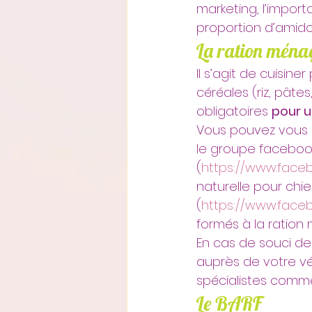
marketing, l’import
proportion d’amido
La ration ména
Il s’agit de cuisin
céréales (riz, pâte
obligatoires 
pour u
Vous pouvez vous 
le groupe facebook
(
https://www.fac
naturelle pour chie
(
https://www.face
formés à la ration
En cas de souci d
auprès de votre vét
spécialistes comme
Le BARF