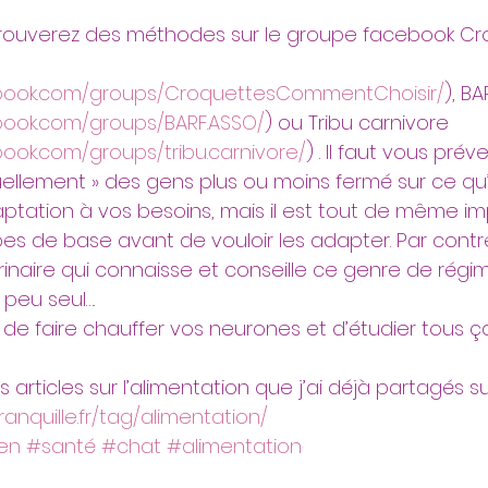
 trouverez des méthodes sur le groupe facebook Cr
 
ebook.com/groups/CroquettesCommentChoisir/
), B
book.com/groups/BARF.ASSO/
) ou Tribu carnivore 
ook.com/groups/tribu.carnivore/
) . Il faut vous pré
uellement » des gens plus ou moins fermé sur ce qu’
ptation à vos besoins, mais il est tout de même im
ipes de base avant de vouloir les adapter. Par contre,
rinaire qui connaisse et conseille ce genre de régi
 peu seul….
de faire chauffer vos neurones et d’étudier tous ça
 articles sur l’alimentation que j’ai déjà partagés su
tranquille.fr/tag/alimentation/
en
#santé
#chat
#alimentation