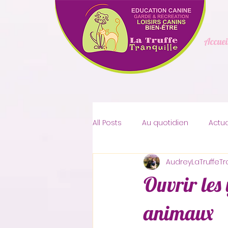
Accuei
All Posts
Au quotidien
Actua
AudreyLaTruffeTr
Espace Client
Le blog tran
Ouvrir les 
Bricolage et DIY
Santé et b
animaux