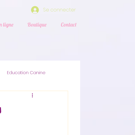
Se connecter
n ligne
Boutique
Contact
Education Canine
ection animale
s