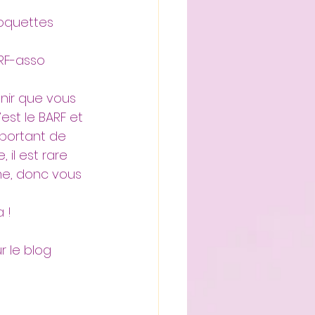
oquettes 
ARF-asso 
venir que vous 
est le BARF et 
portant de 
 il est rare 
me, donc vous 
 !
r le blog 