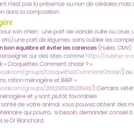
ant n’est pas la présence ou non de céréales mais s
n dans la composition.
gère
er pour son chien : une part de viande cuite ou crue,
s, etc.) une part de légumes, sans oublier les compl
n bon équilibre et éviter les carences
 (huiles, CMV).
renseigner sur des sites comme 
https://cuisine-a-
 « Croquettes Comment choisir ? » 
ebook.com/groups/CroquettesCommentChoisir/
) ou
ns, ration ménagère et BARF » 
book.com/groups/286298931528943/
). Certains vétér
 ménagère et y sont plutôt favorables.
e santé de votre animal, vous pouvez obtenir des 
érinaire qui pourra,  si besoin, demander conseil à
 le Dr Blanchard.