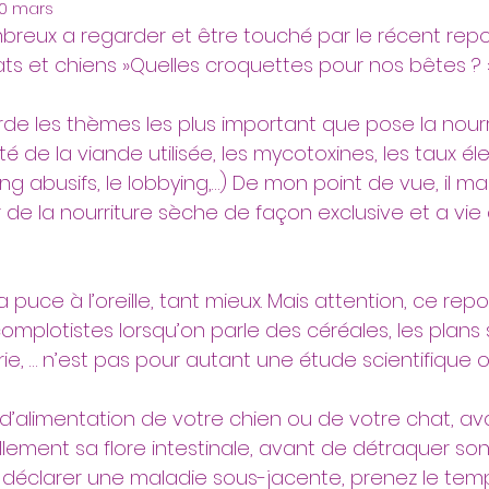
0 mars
reux a regarder et être touché par le récent repor
ts et chiens »Quelles croquettes pour nos bêtes ? »
e les thèmes les plus important que pose la nourr
lité de la viande utilisée, les mycotoxines, les taux é
ing abusifs, le lobbying,…) De mon point de vue, il m
de la nourriture sèche de façon exclusive et a vie 
a puce à l’oreille, tant mieux. Mais attention, ce rep
mplotistes lorsqu’on parle des céréales, les plans s
rie, … n’est pas pour autant une étude scientifique 
’alimentation de votre chien ou de votre chat, av
llement sa flore intestinale, avant de détraquer so
 déclarer une maladie sous-jacente, prenez le tem