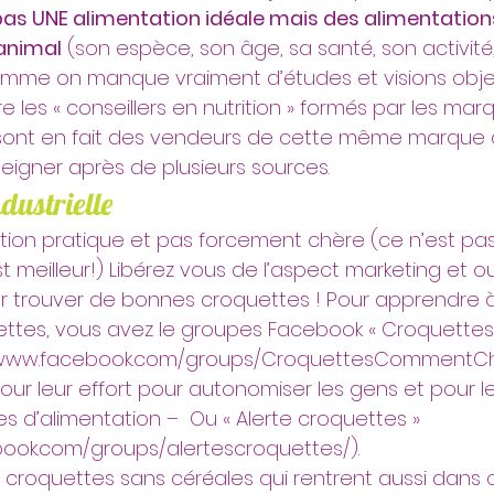
a pas UNE alimentation idéale mais des alimentation
animal
 (son espèce, son âge, sa santé, son activité,
comme on manque vraiment d’études et visions obje
 les « conseillers en nutrition » formés par les mar
 sont en fait des vendeurs de cette même marque 
enseigner après de plusieurs sources.
dustrielle
tion pratique et pas forcement chère (ce n’est pa
t meilleur!) Libérez vous de l’aspect marketing et oub
trouver de bonnes croquettes ! Pour apprendre à l
ttes, vous avez le groupes Facebook « Croquett
s://www.facebook.com/groups/CroquettesCommentCho
ur leur effort pour autonomiser les gens et pour le
s d’alimentation –  Ou « Alerte croquettes » 
book.com/groups/alertescroquettes/).
x croquettes sans céréales qui rentrent aussi dans