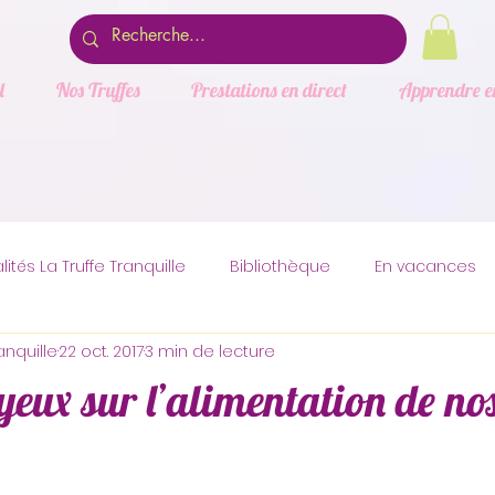
l
Nos Truffes
Prestations en direct
Apprendre e
lités La Truffe Tranquille
Bibliothèque
En vacances
anquille
22 oct. 2017
3 min de lecture
quille
Parole de ouaf
Loisirs canins et félins
Prot
yeux sur l’alimentation de no
ien-être