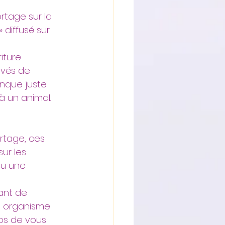
tage sur la 
 diffusé sur 
iture 
levés de 
anque juste 
à un animal.
ortage, ces 
ur les 
ou une 
ant de 
n organisme 
ps de vous 