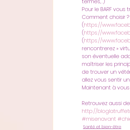
termes,…)
Pour le BARF vous
Comment choisir ?
(
https://www.fac
(
https://www.face
(
https://www.faceb
rencontrerez » virt
son éventuelle ada
maîtriser les princ
de trouver un vété
allez vous sentir un
Maintenant à vous 
Retrouvez aussi des
http://blog.latruffe
#misenavant
#chi
Santé et bien-être