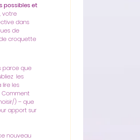
s possibles et 
 votre 
ctive dans 
ques de 
de croquette 
s parce que 
liez  les 
ire les 
es Comment 
isir/) – que 
ur apport sur 
 ce nouveau 