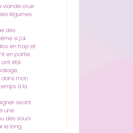
a viande crue 
 des légumes 
ue des 
me si j’ai 
ilos en trop et 
t en partie 
 ont été 
ockage, 
e dans mon 
 temps à la 
eigner avant 
e une 
eu des souci 
 le long 